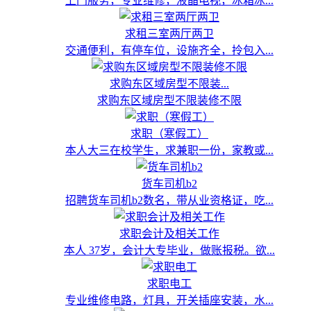
上门服务，专业维修，液晶电视，冰箱冰...
求租三室两厅两卫
交通便利，有停车位，设施齐全，拎包入...
求购东区域房型不限装...
求购东区域房型不限装修不限
求职（寒假工）
本人大三在校学生，求兼职一份，家教或...
货车司机b2
招聘货车司机b2数名，带从业资格证，吃...
求职会计及相关工作
本人 37岁，会计大专毕业，做账报税。欲...
求职电工
专业维修电路，灯具，开关插座安装，水...