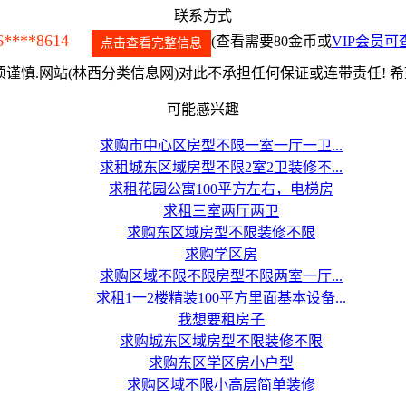
联系方式
6****8614
(查看需要80金币或
VIP会员可
点击查看完整信息
谨慎.网站(林西分类信息网)对此不承担任何保证或连带责任! 
可能感兴趣
求购市中心区房型不限一室一厅一卫...
求租城东区域房型不限2室2卫装修不...
求租花园公寓100平方左右，电梯房
求租三室两厅两卫
求购东区域房型不限装修不限
求购学区房
求购区域不限不限房型不限两室一厅...
求租1一2楼精装100平方里面基本设备...
我想要租房子
求购城东区域房型不限装修不限
求购东区学区房小户型
求购区域不限小高层简单装修